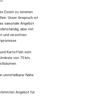
of.
s Essen zu vereinen. 
Wein. Unser Anspruch ist 
as saisonale Angebot 
denständig, aber mit 
t und verzichten 
mpromisse.
und Kartoffeln vom 
Umkreis von 75 km, 
bstbäumen.
n unmittelbarer Nähe 
estimmten Angebot für 