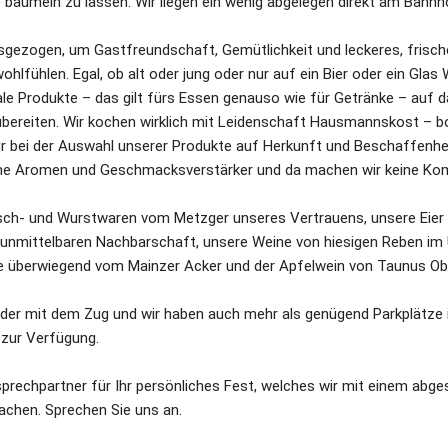
le baumeln zu lassen. Wir liegen ein wenig abgelegen direkt am Bahnh
sgezogen, um Gastfreundschaft, Gemütlichkeit und leckeres, frische
wohlfühlen. Egal, ob alt oder jung oder nur auf ein Bier oder ein Glas 
ale Produkte – das gilt fürs Essen genauso wie für Getränke – auf d
bereiten. Wir kochen wirklich mit Leidenschaft Hausmannskost – bo
ir bei der Auswahl unserer Produkte auf Herkunft und Beschaffenhei
iche Aromen und Geschmacksverstärker und da machen wir keine Ko
ch- und Wurstwaren vom Metzger unseres Vertrauens, unsere Eier 
 unmittelbaren Nachbarschaft, unsere Weine von hiesigen Reben im 
e überwiegend vom Mainzer Acker und der Apfelwein von Taunus O
der mit dem Zug und wir haben auch mehr als genügend Parkplätze i
 zur Verfügung.
nsprechpartner für Ihr persönliches Fest, welches wir mit einem abg
achen. Sprechen Sie uns an.