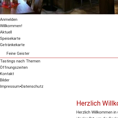
Anmelden
Willkommen!
Aktuell
Speisekarte
Getränkekarte
Feine Geister
Whisky - Highlands
Tastings nach Themen
Whisky - Speyside
Öffnungszeiten
Whisky - Lowlands
Kontakt
Whisky - Campbeltown
Bilder
Whisky - Islay
Impressum
⦁
Datenschutz
Whisky - Inseln
Blended + Grain Whisky
Herzlich Wil
Whisky - International
Rum
Herzlich Willkommen in 
Gin